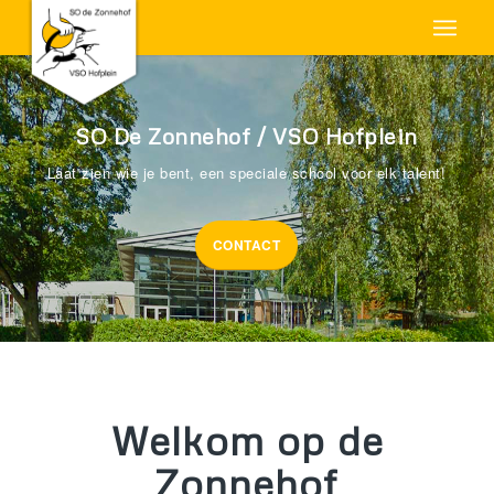
SO De Zonnehof / VSO Hofplein
Laat zien wie je bent, een speciale school voor elk talent!
CONTACT
Welkom op de
Zonnehof