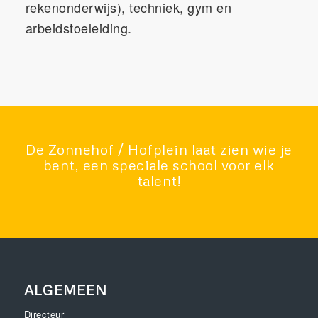
rekenonderwijs), techniek, gym en
arbeidstoeleiding.
De Zonnehof / Hofplein laat zien wie je
bent, een speciale school voor elk
talent!
ALGEMEEN
Directeur